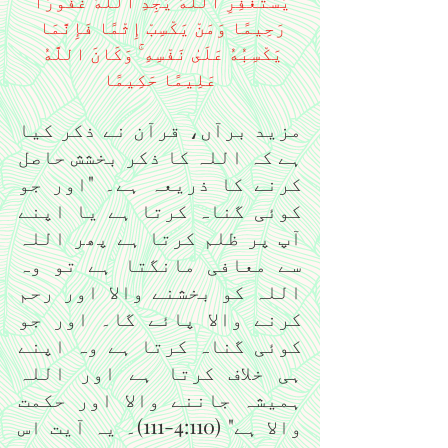
يَسْتَغْفِرِ اللَّهَ يَجِدِ اللَّهَ غَفُورًا 
رَحِيمًا وَمَنْ يَكْسِبْ إِثْمًا فَإِنَّمَا 
يَكْسِبُهُ عَلَىٰ نَفْسِهِ ۚ وَكَانَ اللَّهُ 
عَلِيمًا حَكِيمًا
مزید برآں، قرآن نے ذکر کیا 
ہے کہ اللہ کا ذکر بخشش حاصل 
کرنے کا ذریعہ ہے۔ "اور جو 
کوئی گناہ کرتا ہے یا اپنے 
آپ پر ظلم کرتا ہے پھر اللہ 
سے معافی مانگتا ہے تو وہ 
اللہ کو بخشنے والا اور رحم 
کرنے والا پائے گا۔ اور جو 
کوئی گناہ کرتا ہے وہ اپنے 
ہی خلاف کرتا ہے اور اللہ 
ہمیشہ جاننے والا اور حکمت 
والا ہے" (4:110-111)۔ یہ آیت اس 