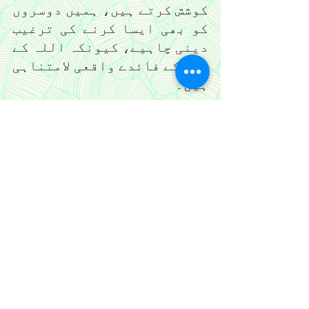
کوشش کرتے ہیں، ہمیں دوسروں 
کو بھی ایسا کرنے کی ترغیب 
دینی چاہیے، کیونکہ اللہ کے 
ذکر کے فائدے واقعی لامتناہی 
ہیں۔
تصوف
See All
Recent Posts