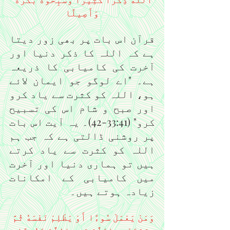
وَأَصِيلًا
قرآن اس بات پر بھی زور دیتا 
ہے کہ اللہ کا ذکر دنیا اور 
آخرت کی کامیابی کا ذریعہ 
ہے۔ "اے لوگو جو ایمان لائے 
ہو، اللہ کو کثرت سے یاد کرو 
اور صبح و شام اس کی تسبیح 
کرو" (33:41-42)۔ یہ آیت اس بات 
پر روشنی ڈالتی ہے کہ جب ہم 
اللہ کو کثرت سے یاد کرتے 
ہیں تو ہماری دنیا اور آخرت 
میں کامیابی کے امکانات 
زیادہ ہوتے ہیں۔
وَمَنْ يَعْمَلْ سُوءًا أَوْ يَظْلِمْ نَفْسَهُ ثُمَّ 