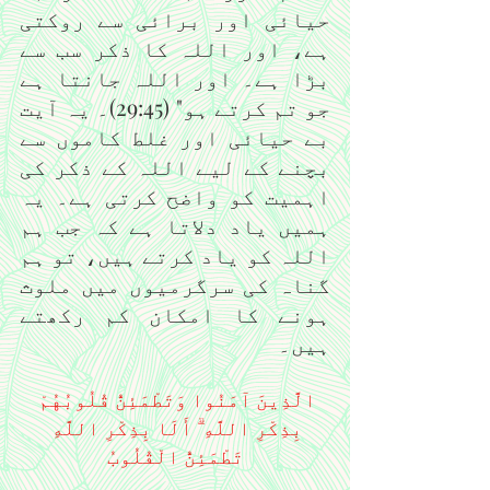
حیائی اور برائی سے روکتی 
ہے، اور اللہ کا ذکر سب سے 
بڑا ہے۔ اور اللہ جانتا ہے 
جو تم کرتے ہو" (29:45)۔ یہ آیت 
بے حیائی اور غلط کاموں سے 
بچنے کے لیے اللہ کے ذکر کی 
اہمیت کو واضح کرتی ہے۔ یہ 
ہمیں یاد دلاتا ہے کہ جب ہم 
اللہ کو یاد کرتے ہیں، تو ہم 
گناہ کی سرگرمیوں میں ملوث 
ہونے کا امکان کم رکھتے 
ہیں۔
الَّذِينَ آمَنُوا وَتَطْمَئِنُّ قُلُوبُهُمْ 
بِذِكْرِ اللَّهِ ۗ أَلَا بِذِكْرِ اللَّهِ 
تَطْمَئِنُّ الْقُلُوبُ