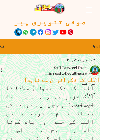
صوفی تنویری پیر
Post
تمام پوسٹس
Sufi Tanveeri Peer
تمام پوسٹس
2 min read
Dec 28, 2023
اللہ کا ذکر (قرآن سے ثابت)
مراقبہ
اللہ کا ذکر تصوف (اسلام) کا 
تصوف
ایک لازمی پہلو ہے۔ یہ ایک 
ایسا عمل ہے جس میں عبادت کی 
نصاب تصوف
مختلف اقسام کے ذریعے مسلسل 
اللہ کی حمد اور یاد کرنا 
شامل ہے۔ روح کے لیے اس کی 
اہمیت کو اجاگر کرتے ہوئے 