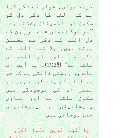
مزید برآں، قرآن نے ذکر کیا 
ہے کہ اللہ کا ذکر دل کو 
سکون اور اطمینان بخشتا ہے۔ 
’’جو لوگ ایمان لائے اور جن کے 
دل اللہ کے ذکر سے مطمئن 
ہوتے ہیں، بلا شبہ اللہ کے 
ذکر سے دلوں کو اطمینان 
ملتا ہے‘‘ (13:28)۔ یہ آیت اس 
بات پر روشنی ڈالتی ہے کہ جب 
ہم اللہ کو یاد کرتے ہیں تو 
ہمیں اس کی موجودگی میں 
سکون ملتا ہے اور ہماری 
پریشانیاں اور پریشانیاں 
ختم ہوجاتی ہیں
۔
يَا أَيُّهَا الَّذِينَ آمَنُوا اذْكُرُوا 
اللَّهَ ذِكْرًا كَثِيرًا وَسَبِّحُوهُ بُكْرَةً 