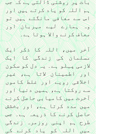
بات پر روشنی ڈالتی ہے کہ جب 
ہم اللہ کو یاد کرتے ہیں اور 
اس سے معافی مانگتے ہیں تو 
وہ ہمارے لیے مہربان اور 
معاف کرنے والا ہوتا ہے۔
آخر میں، اللہ کا ذکر ایک 
مسلمان کی زندگی کا ایک 
لازمی پہلو ہے۔ یہ دل کو سکون 
اور اطمینان لاتا ہے، غیر 
اخلاقی رویے اور غلط کاموں 
سے روکتا ہے، ہمیں دنیا اور 
آخرت میں کامیابی حاصل کرنے 
میں مدد کرتا ہے، اور بخشش 
حاصل کرنے کا ذریعہ ہے۔ جس 
طرح ہم اپنی روزمرہ زندگی 
میں اللہ کو یاد کرنے کی 