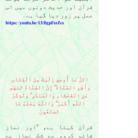
قرآن اور حدیث دونوں میں اس 
عمل پر زور دیا گیا ہے۔
https://youtu.be/LYBgpFsxfxs
اتْلُ مَا أُوحِيَ إِلَيْكَ مِنَ الْكِتَابِ 
وَأَقِمِ الصَّلَاةَ ۖ إِنَّ الصَّلَاةَ تَنْهَىٰ 
عَنِ الْفَحْشَاءِ وَالْمُنْكَرِ ۗ وَلَذِكْرُ 
اللَّهِ أَكْبَرُ ۗ وَاللَّهُ يَعْلَمُ مَا 
تَصْنَعُونَ
قرآن کہتا ہے، "اور نماز 
قائم کرو، بے شک نماز بے 