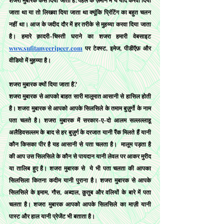
जाता था या तो लिखवा दिया जाता था क्यूंकि प्रिंटिंग का बहुत चलन 
नहीं था। आज के जदीद दौर में हर तरीके से मुहय्या करवा दिया जाता 
है। हमारे क़ादरी-चिस्ती घराने का शजरा हमारी वेबसाइट 
www.sufitanveeripeer.com
 पर टेक्स्ट, इमेज, पीडीऍफ़ और 
वीडियो में मुहय्या है।
शजरा मुबारक क्यों दिया जाता है?
शजरा मुबारक से आपको बाहत सारी मालूमात आसानी से हासिल होती 
है। शजरा मुबारक से आपको आपके सिलसिले के तमाम बुज़ुर्गो के नाम 
पता चलते है। शजरा मुबारक में सरकार-ए-दो आलम सल्लल्लाहू 
अलैहिवसल्लम के बाद से हर बुज़ुर्ग के दरजात यानी रैंक मिलते हैं यानी 
कौन किसका पीर है यह आसानी से पता चलता है।  मालूम पड़ता है 
की आप उस सिलसिले के कौन से पायदान यानी लेवल पर आकर मुरीद 
या तालिब हुए है। शजरा मुबारक से  ये भी पता चलता की आपका 
सिलसिला कितना कदीम यानी पुराना है। शजरा मुबारक से आपके 
सिलसिले के इमाम, गौस, अब्दाल, क़ुतुब और वलियों के बारे में पता 
चलता है। शजरा मुबारक आपको आपके सिलसिले का माज़ी यानी 
पास्ट और हाल यानी प्रेजेंट भी बताता है।