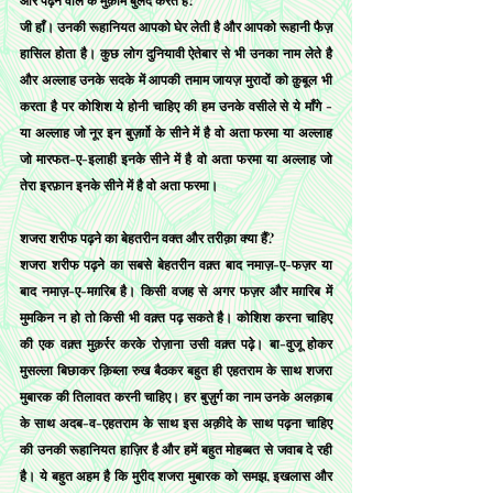
जी हाँ। उनकी रूहानियत आपको घेर लेती है और आपको रूहानी फैज़ 
हासिल होता है। कुछ लोग दुनियावी ऐतेबार से भी उनका नाम लेते है 
और अल्लाह उनके सदके में आपकी तमाम जायज़ मुरादों को क़ुबूल भी 
करता है पर कोशिश ये होनी चाहिए की हम उनके वसीले से ये माँगे - 
या अल्लाह जो नूर इन बुज़र्ग़ो के सीने में है वो अता फरमा या अल्लाह 
जो मारफत-ए-इलाही इनके सीने में है वो अता फरमा या अल्लाह जो 
तेरा इरफ़ान इनके सीने में है वो अता फरमा।
शजरा शरीफ पढ़ने का बेहतरीन वक्त और तरीक़ा क्या हैं?
शजरा शरीफ पढ़ने का सबसे बेहतरीन वक़्त बाद नमाज़-ए-फज़र या 
बाद नमाज़-ए-मग़रिब है। किसी वजह से अगर फज़र और मग़रिब में 
मुमकिन न हो तो किसी भी वक़्त पढ़ सकते है। कोशिश करना चाहिए 
की एक वक़्त मुक़र्रर करके रोज़ाना उसी वक़्त पढ़े। बा-वुजू होकर 
मुसल्ला बिछाकर क़िब्ला रुख बैठकर बहुत ही एहतराम के साथ शजरा 
मुबारक की तिलावत करनी चाहिए। हर बुज़ुर्ग का नाम उनके अलक़ाब 
के साथ अदब-व-एहतराम के साथ इस अक़ीदे के साथ पढ़ना चाहिए 
की उनकी रूहानियत हाज़िर है और हमें बहुत मोहब्बत से जवाब दे रही 
है। ये बहुत अहम है कि मुरीद शजरा मुबारक को समझ, इखलास और 