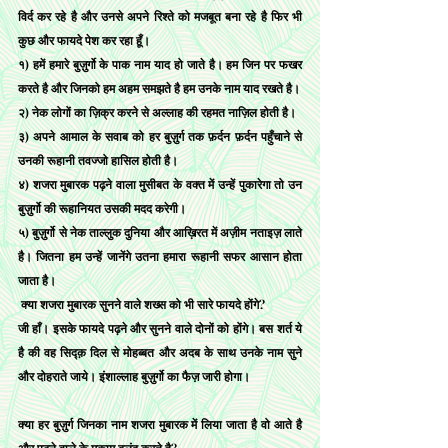
विर्द कर रहे है और उनसे अपने रिश्ते को मजबूत बना रहे है फिर भी 
कुछ और फायदे पेश कर रहा हूँ।
१) हमें हमारे बुज़ुर्गो के पाक नाम याद हो जाते है। हम जिन पर फखर 
करते है और जिनको हम अहम समझते है हम उनके नाम याद रखते है।
२) नेक लोगों का ज़िक्र करने से अल्लाह की रहमत नाज़िल होती है।
३) अपने आमाल के सवाब को हर बुज़ुर्ग तक फ़र्दन फ़र्दन पहुँचाने से 
उनकी रूहानी तवज्जो हासिल होती है।
४) शजरा मुबारक पढ़ने वाला मुसीबत के वक्त में उन्हें पुकारेगा तो उन 
बुज़ुर्गो की रूहानियत उसकी मदद करेगी।
५) बुज़ुर्गो से नेक ताल्लुक दुनिया और आख़िरत में अज़ीम नताइज़ लाते 
है। जितना हम उन्हें जानेंगे उतना हमारा रूहानी सफर आसान होता 
जाता है। 
क्या शजरा मुबारक सुनने वाले शख्स को भी सारे फायदे होंगे?
जी हाँ। इसके फायदे पढ़ने और सुनने वाले दोनों को होंगे। बस शर्त ये 
है की वह सिद्क़ दिल से मोहब्बत और अदब के साथ उनके नाम सुने 
और दोहराते जाये। इंशाल्लाह बुज़ुर्गो का फैज़ जारी होगा।  
क्या हर बुज़ुर्ग जिनका नाम शजरा मुबारक में लिया जाता है वो आते है 
और पढ़ने वाले के मुक़ाम बुलंद करते है?