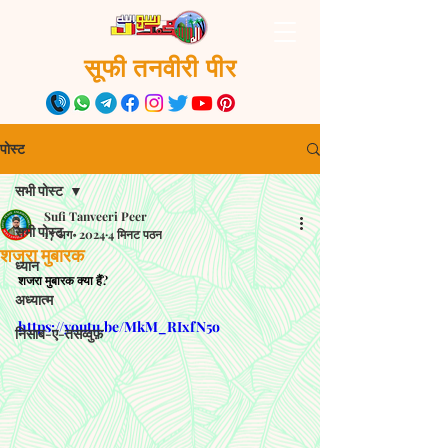
सूफी तनवीरी पीर
पोस्ट
सभी पोस्ट
Sufi Tanveeri Peer
सभी पोस्ट
17 अग॰ 2024
4 मिनट पठन
शजरा मुबारक
ध्यान
शजरा मुबारक क्या हैं?
अध्यात्म
https://youtu.be/MkM_RIxfN5o
निसाब-ए-तसव्वुफ़