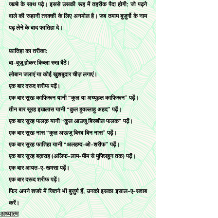
जज़्बे के साथ पढ़े। इससे उसकी रूह में तहरीक पैदा होगी; जो पढ़ने 
वाले की रूहानी तरक्की के लिए अनमोल है। जब तमाम बुज़ुर्गो के नाम 
पढ़ लेने के बाद फातिहा दे।
फ़ातिहा का तरीका:
बा-वुज़ू होकर किब्ला रुख बैठें। 
लोबान जलाएं या कोई खुशबूदार चीज़ लगाएं।
एक बार दरूद शरीफ पढ़ें। 
एक बार सूरह काफिरून यानी “कुल या अय्युहल काफिरून” पढ़ें। 
तीन बार सूरह इखलास यानी “कुल हुवल्लाहु अहद” पढ़ें। 
एक बार सूरह फलक़ यानी “कुल आउजू बिरब्बील फलक” पढ़ें। 
एक बार सूरह नास “कुल अऊजु बिरब बिन नास” पढ़ें। 
एक बार सूरह फातिहा यानी “अलहम्द-ओ-शरीफ” पढ़ें। 
एक बार सूरह बक़राह (अलिफ-लाम-मीम से मुफ्लिहून तक) पढ़ें। 
एक बार आयत-ए-खमसा पढ़ें।
एक बार दरूद शरीफ पढ़ें। 
फिर अपने शजरे में जितने भी बुजुर्ग हैं, उनको इसका इसाल-ए-सवाब 
करें।
अध्यात्म