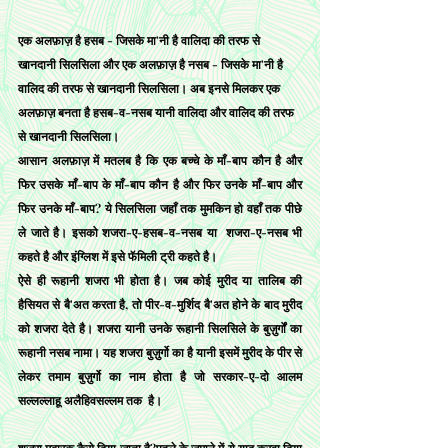
एक अलफ़ाज़ है हसब - जिसके मा'नी है वालिदा की तरफ से 
खानदानी सिलसिला और एक अलफ़ाज़ है नसब - जिसके मा'नी है 
वालिद की तरफ से खानदानी सिलसिला। अब इनसे मिलकर एक 
अलफ़ाज़ बनता है हसब-व-नसब यानी वालिदा और वालिद की तरफ 
से खानदानी सिलसिला।
आसान अलफ़ाज़ में मतलब है कि एक बच्चे के माँ-बाप कौन है और 
फिर उसके माँ-बाप के माँ-बाप कौन है और फिर उनके माँ-बाप और 
फिर उनके माँ-बाप? ये सिलसिला जहाँ तक मुमकिन हो वहाँ तक पीछे 
ले जाते है। इसको शजरा-ए-हसब-व-नसब या  शजरा-ए-नसब भी 
कहते है और इंग्लिश में इसे फॅमिली ट्री कहते है।
ऐसे ही रूहानी शजरा भी होता है। जब कोई मुरीद या तालिब की 
हैसियत से बै'अत करता है, तो पीर-व-मुर्शिद बै'अत होने के बाद मुरीद 
को शजरा देते है। शजरा यानी उनके रूहानी सिलसिले के बुज़ुर्गों का 
रूहानी नसब नामा। यह शजरा बुज़ुर्गो का है यानी इसमें मुरीद के पीर से 
लेकर तमाम बुज़ुर्गो का नाम होता है जो सरकार-ए-दो आलम 
सल्लल्लाहू अलैहिवसल्लम तक  है।
शजरा मुबारक कैसे दिया जाता है?
पहले के ज़माने में ये याद करवा दिया 