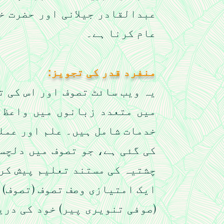
عبدالقادر جیلانی اور حضرت خ
عام کرنا ہے۔
منفرد قدر کی تجویز:
یہ ویب سائٹ تصوف اور اس کی ت
میں متعدد زبانوں میں واعظ 
خدمات شامل ہیں۔ علم اور عمل
کی گئی ہے، جو تصوف میں دلچس
چشتیہ کی مستند تعلیم پیش کرت
ایک امتیازی وصف تصوف (تصوف) 
(صوفی تنویری پیر) خود کی دری