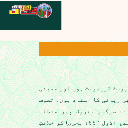
فی درس
خلفاء
بلاگ
بیعت
دعوتِ فکر
گھر
پوسٹ گریجویٹ ہوں اور ممبئی
ں ریاضی کا استاد ہوں۔ تصوف
ئے سرکار معروف پیر مدظلہ
العالی نے مجھے ١١ نومبر ٢٠٢٠ (٢٤ ربیع الاول ١٤٤٢ ہجری) کو خلافتِ