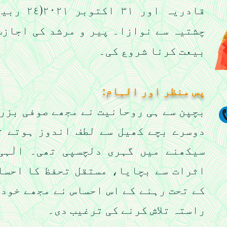
بیعت کرنا شروع کی۔
پس منظر اور الہام:
بچپن سے ہی روحانیت نے مجھے صوفی بزرگ
دوسرے بچے کھیل سے لطف اندوز ہوتے ت
سیکھنے میں گہری دلچسپی تھی۔ الٰہی
اثرات سے بچایا، مستقل تحفظ کا احسا
کے تحت رہنے کے اس احساس نے مجھے خود 
راستہ تلاش کرنے کی ترغیب دی۔