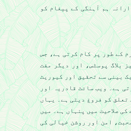
ارانہ ہم آہنگی کے پیغام کو
م کے طور پر کام کرتی ہے، جس
 بلاگ پوسٹس، اور دیگر مفت
ک بینی سے تحقیق اور کیوریٹ
تی ہے۔ ویب سائٹ قادریہ اور
 تعلق کو فروغ دیتی ہے۔ یہاں
کی صلاحیت میں پنہاں ہے۔ میں
محبت، امن اور روشن خیالی کی