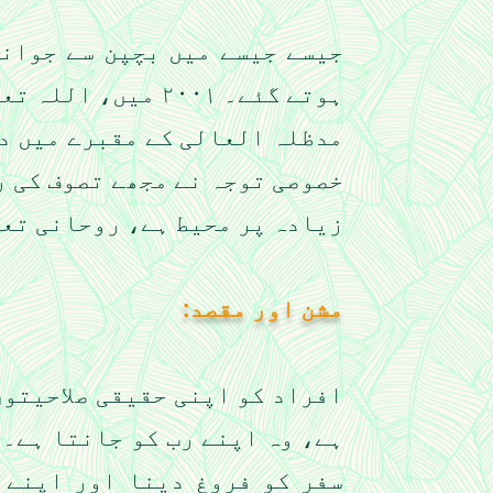
جیسے جیسے میں بچپن سے جوانی
ہوتے گئے۔ ٢٠٠١ م
مدظلہ العالی کے مقبرے میں دا
خصوصی توجہ نے مجھے تصوف کی ر
زیادہ پر محیط ہے، روحانی تعل
مشن اور مقصد:
افراد کو اپنی حقیقی صلاحیتوں
ہے، وہ اپنے رب کو جانتا ہے۔ 
سفر کو فروغ دینا اور اپنے 