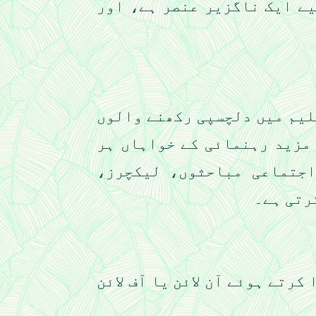
یے ایک ناگزیر عنصر ہے، اور
لیم میں دلچسپی رکھنے والوں
 مزید رہنمائی کے خواہاں ہر
اجتماعی مباحثوں، لیکچرز،
رتی ہے۔
رتے ہوئے آن لائن یا آف لائن