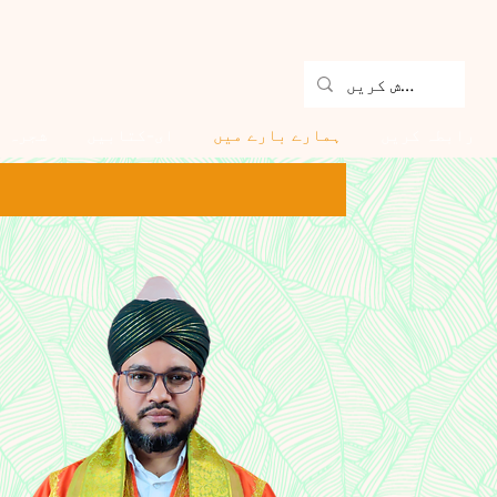
رابطہ کریں
ہمارے بارے میں
ای-کتابیں
شجرہ