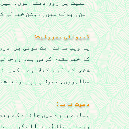
اہمیت پر زور دیتا ہوں۔ میرے
امن، بدلے میں، روشن خیالی کی
کمیونٹی مصروفیت:
یہ ویب سائٹ ایک صوفی برادری
کا خیرمقدم کرتی ہے۔ روحانی 
شخص کے لیے کھلا ہے۔ کمیون
مظاہروں، تصوف پر پریزنٹیشنز
دعوت نامہ:
ہمارے بارے میں جاننے کے بعد،
روحانی حلف (بیعت) لے کر رابطہ