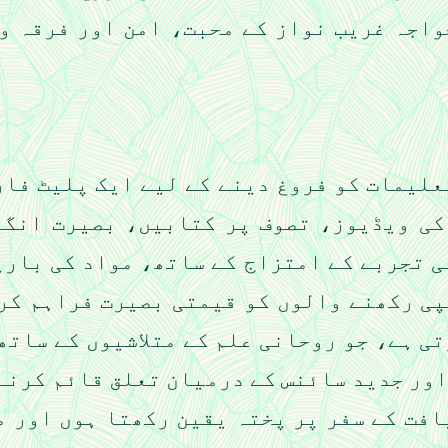
واجہ غریب نواز کے محبت، امن اور فرقہ و
علیمات کو فروغ دینے کے لیے ایک پلیٹ فار
کی ویڈیوز، تصوف پر کتابیں، بصیرت انگیز
ی تجربے کے امتزاج کے ساتھ، مواد کی باری
پی رکھنے والوں کو قیمتی بصیرت فراہم کر
ی ہے، جو روحانی علم کے متلاشیوں کے ساتھ
اور جدید سائنس کے درمیان تعلق قائم کرنے 
افت کے سفر پر پختہ یقین رکھتا ہوں اور 