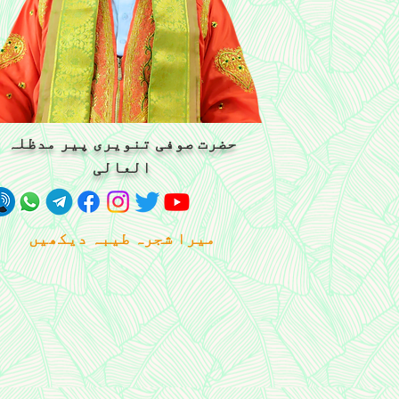
حضرت صوفی تنویری پیر مدظلہ
العالی
میرا شجرہ طیبہ دیکھیں