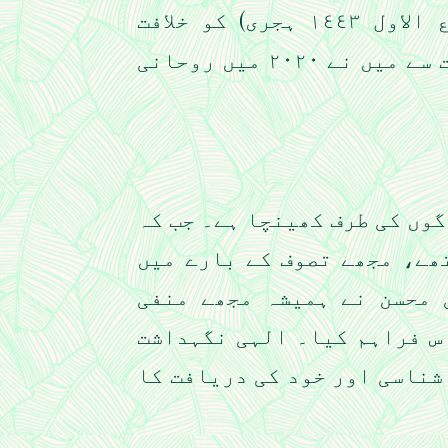
قادریہ اور ٣١ اکتوبر ٢٠٢١(٢٤ ربیع الاول ١٤٤٣ ہجری) کو خلافت
چشتیہ سے نوازا۔ پیر و مرشد کی اجازت سے میں نے ٢٠٢٠ میں روحانی
وں کی طرف کھینچا ہے۔ جب کہ
ھے، مجھے تصوف کے بارے میں
 محسن نے ہمیشہ مجھے منفی
س فراہم کیا۔ الہی نگہداشت
شناسی اور خود کی دریافت کا