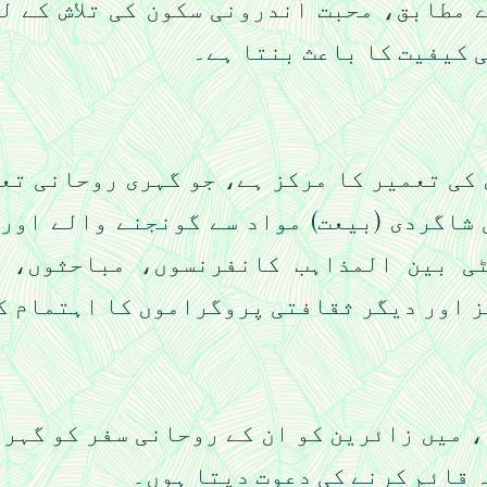
 مطابق، محبت اندرونی سکون کی تلاش کے ل
 کیفیت کا باعث بنتا ہے۔
 کی تعمیر کا مرکز ہے، جو گہری روحانی تع
شاگردی (بیعت) مواد سے گونجنے والے اور
ٹی بین المذاہب کانفرنسوں، مباحثوں، 
 اور دیگر ثقافتی پروگراموں کا اہتمام ک
 میں زائرین کو ان کے روحانی سفر کو گہرا ک
 قائم کرنے کی دعوت دیتا ہوں۔​