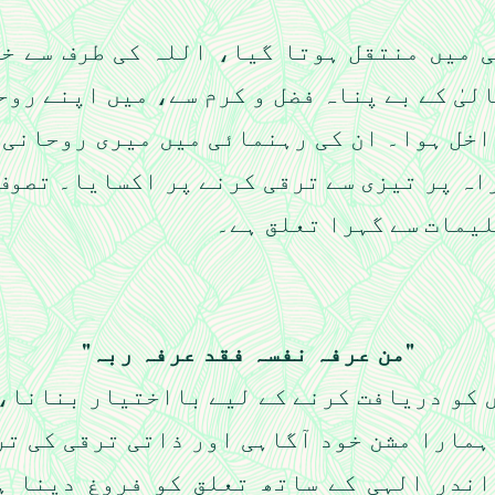
 میں منتقل ہوتا گیا، اللہ کی طرف سے خ
یں، اللہ تعالیٰ کے بے پناہ فضل و کرم سے، میں اپ
خل ہوا۔ ان کی رہنمائی میں میری روحانی 
اہ پر تیزی سے ترقی کرنے پر اکسایا۔ تصوف
یمات سے گہرا تعلق ہے۔
"من عرفہ نفسہ فقد عرفہ ربہ"
 کو دریافت کرنے کے لیے بااختیار بنانا،
ہمارا مشن خود آگاہی اور ذاتی ترقی کی ت
اندر الہی کے ساتھ تعلق کو فروغ دینا ہ