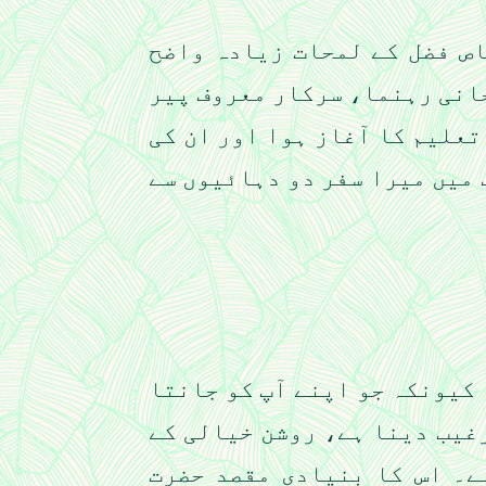
اص فضل کے لمحات زیادہ واضح
نے روحانی رہنما، سرکار معروف پیر
تعلیم کا آغاز ہوا اور ان کی
 میں میرا سفر دو دہائیوں سے
 کیونکہ جو اپنے آپ کو جانتا
رغیب دینا ہے، روشن خیالی کے
ے۔ اس کا بنیادی مقصد حضرت