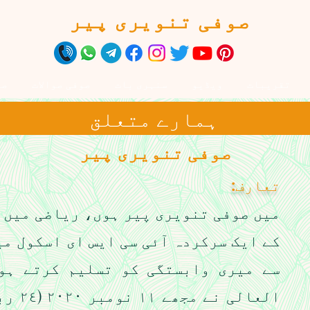
صوفی تنویری پیر
تقریبات
ویڈیو
سنہری بات
صوفی صوالات
صو
ہمارے متعلق
صوفی تنویری پیر
تعارف:
میں صوفی تنویری پیر ہوں، ریاضی میں 
کے ایک سرکردہ آئی سی ایس ای اسکول می
سے میری وابستگی کو تسلیم کرتے ہو