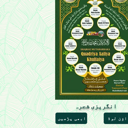
انگریزی شجرہ
اؤن لوڈ
ابھی پڑھیں