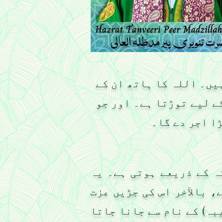
یں۔ اللہ کا ہاتھ ان کے
ے لیے توڑتا ہے۔ اور جو
ڑا اجر دے گا۔
ہ کے ذریعے ہوتی ہے۔ یہ
، بالآخر اس کی جڑیں عزت
بہ) کے نام سے جانا جاتا