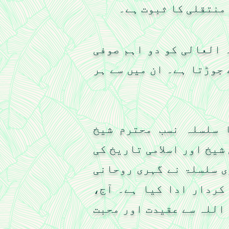
 منتقلی کا ثبوت ہے۔
 العالی کو دو اہم صوفی
جوڑتا ہے۔ ان میں سے ہر
 سلسلہ نسب محترم شیخ
شیخ اور اسلامی تاریخ کی
ی سلسلۃ نے گہری روحانی
کردار ادا کیا ہے۔ آج،
اللہ سے عقیدت اور محبت