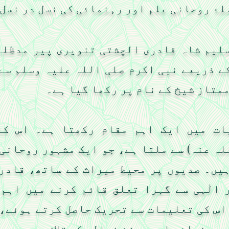
لۂ روحانی علم اور رہنمائی کی نسل در نسل
لیم شاہ قادری الچشتی تنویری پیر مدظلہ
ے ذریعے نبی اکرم صلی اللہ علیہ وسلم سے 
ممتاز شیخ کے نام پر رکھا گیا ہے۔
ات میں ایک اہم مقام رکھتا ہے۔ اس کا
لہ عنہ) سے ملتا ہے، جو ایک مشہور روحانی 
یں۔ صدیوں پر محیط میراث کے ساتھ، قادر
 الٰہی سے گہرا تعلق قائم کرنے میں اہم 
اس کی تعلیمات سے تحریک حاصل کرتے ہوئے، 
 رہنمائی اور روشن خیالی کی تلاش میں ہیں۔