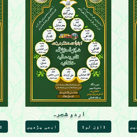
اردو شجرہ
یں
ڈاؤن لوڈ
ابھی پڑھیں
ڈ