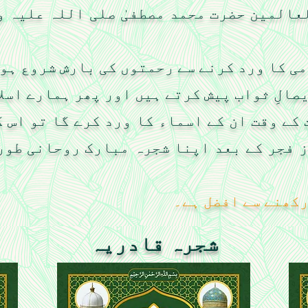
عالمین حضرت محمد مصطفیٰ صلی اللہ علیہ و
ی کا ورد کرنے سے رحمتوں کی بارش شروع ہو
یصالِ ثواب پیش کرتے ہیں اور پھر ہمارے اسلا
 کے وقت ان کے اسماء کا ورد کرے گا تو اس ک
 فجر کے بعد اپنا شجرہ مبارک روحانی طور
رکھنے سے افضل ہے۔
شجرہ قادریہ