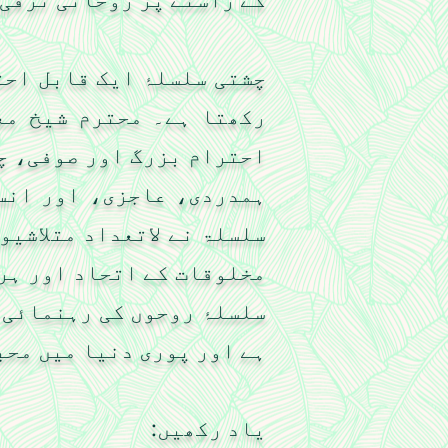
چشتی سلسلۂ ایک قابل احت
رکھتا ہے۔ محترم شیخ مع
احترام بزرگ اور صوفی، چش
ہمدردی، عاجزی، اور انس
سلسلۃ نے لاتعداد متلاشیو
مخلوقات کے اتحاد اور ہر 
سلسلۂ روحوں کی رہنمائی ا
ہے اور پوری دنیا میں محبت
یاد رکھیں: