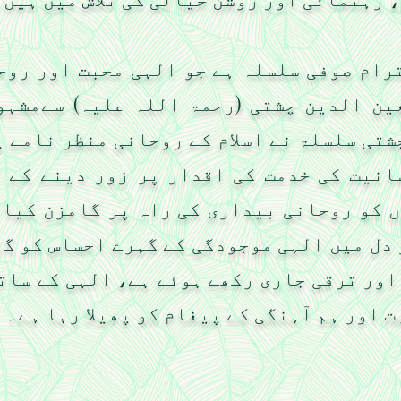
رام صوفی سلسلہ ہے جو الہی محبت اور روح
ین الدین چشتی (رحمۃ اللہ علیہ) سےمشہو
تی سلسلۃ نے اسلام کے روحانی منظر نامے 
انیت کی خدمت کی اقدار پر زور دینے کے ل
ں کو روحانی بیداری کی راہ پر گامزن کیا
دل میں الہی موجودگی کے گہرے احساس کو گ
ور ترقی جاری رکھے ہوئے ہے، الہی کے سات
 اور ہم آہنگی کے پیغام کو پھیلا رہا ہے۔