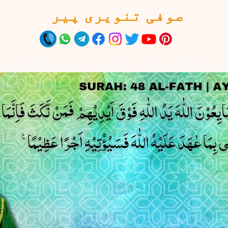
صوفی تنویری پیر
تقریبات
ویڈیو
سنہری بات
صوفی صوالات
صو