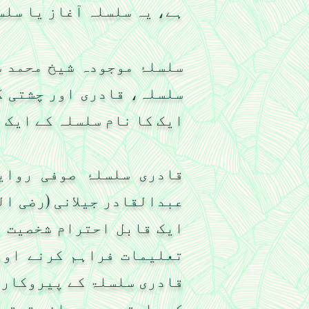
ہے، یہ سلسلہ آغاز یا سلس
سلسلۂ موجودہ شیخ محمد س
سلسلہ، قادری اور چشتی ک
ایک کا نام سلسلہ کے ایک 
قادری سلسلۂ صوفی روای
عبدالقادر جیلانی (رضی ال
ایک قابل احترام شخصیت ہ
تعلیمات فراہم کرنے اور
قادری سلسلۃ کے پیروکار 
کے راستے پر روحانی ترقی،