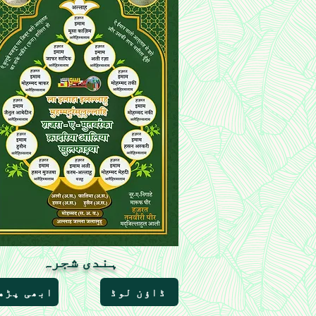
ہندی شجرہ
ڈاؤن لوڈ
ابھی پڑھ