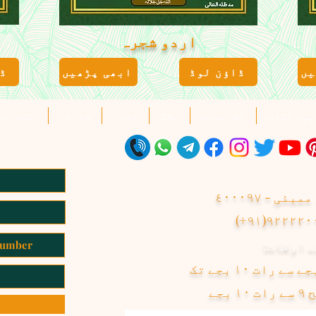
اردو شجرہ
یں
ڈاؤن لوڈ
ابھی پڑھیں
ڈ
پیر کتاب
تقریبات
بلاگ
شجرہ
شارٹس
ہندی بی
ئی - ٤٠٠٠٩٧
٩٢٢٢٢٠٠٢٥
 اوقات:
بجے