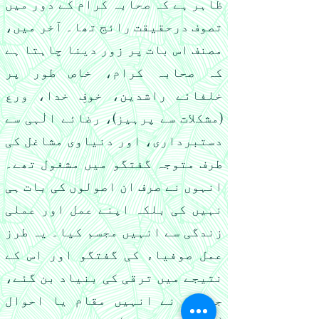
ظاہر ہے کہ صحابہ کرام کے دور میں
تصوف درحقیقت رائج تھا۔ آخر میں،
مصنف اس بات پر زور دینا چاہتا ہے
کہ صحابہ کرام، خاص طور پر
خلفائے راشدین، خوفِ خدا، ورع
(مشکلات سے پرہیز)، رضائے الٰہی سے
دستبرداری، اور دنیاوی مشاغل کی
طرف متوجہ گفتگو میں مشغول تھے۔
انہوں نے صرف ان اصولوں کی بات ہی
نہیں کی بلکہ اپنے عمل اور عملی
زندگی سے انہیں مجسم کیا۔ یہ طرز
عمل صوفیاء کی گفتگو اور اس کے
نتیجے میں ترقی کی بنیاد بن گئے،
جنہوں نے انہیں مقام یا احوال