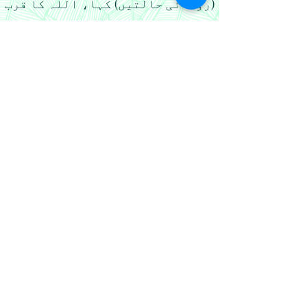
(روحانی حالتیں) کہا، اللہ کا قرب
حاصل کرنے کے لیے ان اصولوں کو
برقرار رکھنے اور ان پر عمل کرنے
کی کوشش کی۔
پچھلا مضمون
حدیث سے تصوف
اگلا مضمون
تابعین کی زندگی
اپ ڈیٹ رہیں!