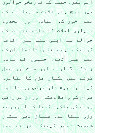
ابو بکر، جیسا کہ تاریخی حوالوں
میں درج ہے، خلافت سنبھالنے کے
بعد خوراک، لباس اور محدود
دنیاوی املاک کے ساتھ قناعت کے
حوالے سے اپنی سنت میں اضافہ
کرنے کے لیے جانا جاتا تھا۔ ان کے
بعد عمر تھے، جنہوں نے سادہ
زندگی گزارنے اور سنت پر عمل
کرنے میں یکساں عزم کا مظاہرہ
کیا۔ وہ پیچ دار لباس پہنتا اور
عوام کو واعظ دیتا اور ان پر راضی
ہونے کی تاکید کرتا کہ انہیں جو
رزق ملتا ہے۔ عثمان بھی ممتاز
شخصیت تھے، کیونکہ خزانے جمع