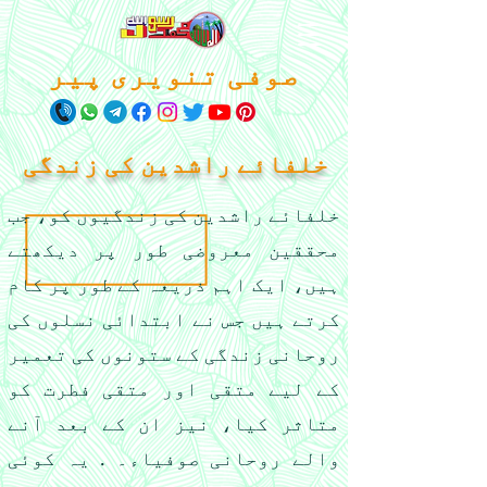
صوفی تنویری پیر
خلفائے راشدین کی زندگی
خلفائے راشدین کی زندگیوں کو، جب
محققین معروضی طور پر دیکھتے
ہیں، ایک اہم ذریعہ کے طور پر کام
کرتے ہیں جس نے ابتدائی نسلوں کی
روحانی زندگی کے ستونوں کی تعمیر
کے لیے متقی اور متقی فطرت کو
متاثر کیا، نیز ان کے بعد آنے
والے روحانی صوفیاء۔ . یہ کوئی