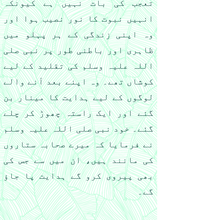
تعجب کی بات نہیں ہے کیونکہ
انہیں نبوت کا نور نصیب ہوا اور
وہ اپنی زندگی کے ہر پہلو میں
ظاہری اور باطنی طور پر نبی صلی
اللہ علیہ وسلم کی تقلید کے لیے
کوشاں تھے۔ وہ اپنے بعد آنے والے
لوگوں کے لیے ہدایت کا مینار بن
گئے اور ایک راستہ چھوڑ کر چلے
گئے۔ خود نبی صلی اللہ علیہ وسلم
نے فرمایا کہ میرے صحابہ ستاروں
کی مانند ہیں، ان میں سے جس کی
بھی پیروی کرو گے ہدایت پا جاؤ
گے۔