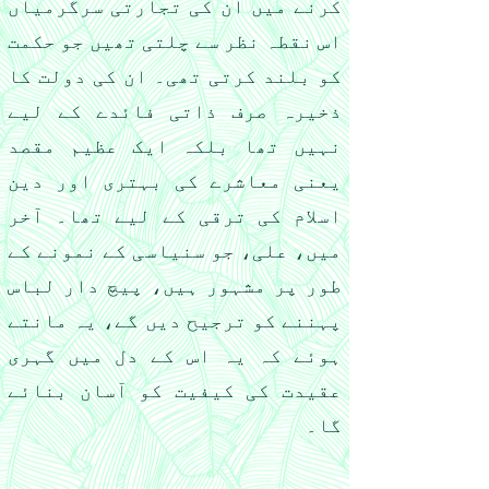
کرنے میں ان کی تجارتی سرگرمیاں
اس نقطہ نظر سے چلتی تھیں جو حکمت
کو بلند کرتی تھی۔ ان کی دولت کا
ذخیرہ صرف ذاتی فائدے کے لیے
نہیں تھا بلکہ ایک عظیم مقصد
یعنی معاشرے کی بہتری اور دین
اسلام کی ترقی کے لیے تھا۔ آخر
میں، علی، جو سنیاسی کے نمونے کے
طور پر مشہور ہیں، پیچ دار لباس
پہننے کو ترجیح دیں گے، یہ مانتے
ہوئے کہ یہ اس کے دل میں گہری
عقیدت کی کیفیت کو آسان بنائے
گا۔