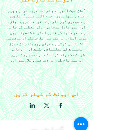
"جشنِ غوث الوراء و خواجہ غریب نواز و پیر
عادل بیجاپوری رحمۃ اللہ علیہ" ایک جشن
ہے جس میں گوس الوارث، خواجہ غریب نواز،
اور پیر عادل بیجاپوری کی تعظیم کی جاتی
ہے، جو دنیا کی قابل احترام شخصیات ہیں۔
صوفی اسلام۔ یہ تقریب ایک خوشگوار موقع کی
نشاندہی کرتی ہے جہاں پیروکار ان معزز
شخصیات کی تعلیمات، حکمت اور روحانی
شراکت کو یاد کرنے کے لیے جمع ہوتے ہیں۔
اس میں عام طور پر دعائیں، تلاوتیں اور
اجتماعی سرگرمیاں شامل ہوتی ہیں جو صوفی
برادری کے اندر اتحاد، محبت اور عقیدت کو
فروغ دیتی ہیں۔
اس ایونٹ کو شیئر کریں
اپ ڈیٹ رہیں!