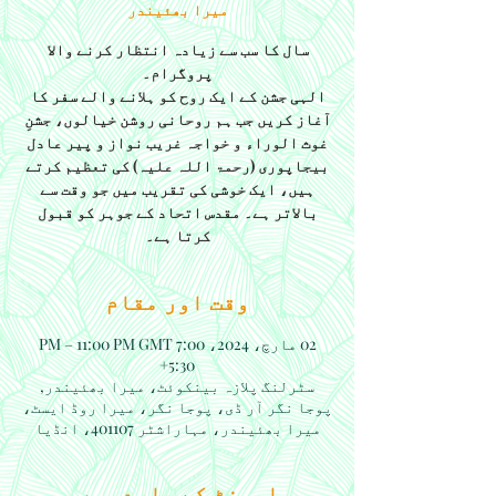
میرا بھئیندر
سال کا سب سے زیادہ انتظار کرنے والا
الہی جشن کے ایک روح کو ہلانے والے سفر کا
آغاز کریں جب ہم روحانی روشن خیالوں، جشنِ
غوث الوراء و خواجہ غریب نواز و پیر عادل
بیجاپوری (رحمۃ اللہ علیہ) کی تعظیم کرتے
ہیں، ایک خوشی کی تقریب میں جو وقت سے
بالاتر ہے۔ مقدس اتحاد کے جوہر کو قبول
کرتا ہے۔
وقت اور مقام
02 مارچ، 2024، 7:00 PM – 11:00 PM GMT
+5:30
سٹرلنگ پلازہ بینکوئٹ، میرا بھئیندر,
پوجا نگر آر ڈی، پوجا نگر، میرا روڈ ایسٹ،
میرا بھئیندر، مہاراشٹر 401107، انڈیا
ایونٹ کے بارے میں