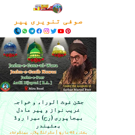
صوفی تنویری پیر
جشن غوث الوراء و خواجہ
غریب نواز و پیر عادل
بیجاپوری (رح) میرا روڈ
بھئیندر
ہفتہ، 02 مارچ
  |  
سٹرلنگ پلازہ بینکوئٹ،