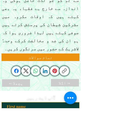
سے تم کو جو لذت حاصل ہوگی وہ
اندازہ سے خارج ہے فقہاء یہ بھی
کہتے ہیں کہ اوقات مکروہ میں
مشرکین شیطان کی پرستش کرتے ہیں
صوفی کہتے ہیں لہذا ضروری ہوا کہ
ہم ان کی ضد و مخالفت کرکے وحدہٗ
لاشریک کے حضور میں سرنگوں کریں۔
تمام سوالات
اگلا ->
<- پچھلا
اپ ڈیٹ رہیں!