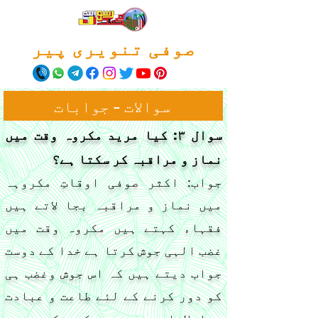
صوفی تنویری پیر
سوالات - جوابات
سوال ٣: کیا مرید مکروہ وقت میں
نماز و مراقبہ کر سکتا ہے؟
جواب: اکثر صوفی اوقاتِ مکروہہ
میں نماز و مراقبہ بجا لاتے ہیں
فقہاء کہتے ہیں مکروہ وقت میں
غضب الہی جوش کرتا ہے خدا کے دوست
جواب دیتے ہیں کہ اس جوش وغضب ہی
کو دور کرنے کے لئے طاعت و عبادت