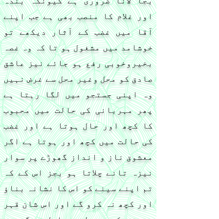
بجا لانا ضروری ہے کیونکہ بندہ
اور غلام کا منصب بھی ہے جب اپنے
آقا میں غضب کے آثار دیکھے تو
خوشامد میں مشغول ہو تا کہ وہ غصہ
بخیروخوبی رفع ہو جائے نیز عاشق
صادق کو محل وغیر محل سے غرض نہیں
وہ اپنی جستجو میں لگا رہتا ہے
پھر مہربانی کی حالت میں محبوب
کا کچھ اور حال ہوتا ہے اور غضب
کی حالت میں کچھ اور ہوتا ہے اگر
معشوق ناز و انداز گھوڑے پر سوار
نیزہ تانے چلاتا ہو بجز اس کے کہ
تم اپنے سینے کو اس کا نشانہ بناؤ
اور کچھ نہ کرو گے اور اس شان قہر